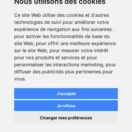
Nous utilisons des cookies
Contact
Ce site Web utilise des cookies et d'autres
technologies de suivi pour améliorer votre
expérience de navigation aux fins suivantes :
pour activer les fonctionnalités de base du
site Web
,
pour offrir une meilleure expérience
sur le site Web
,
pour mesurer votre intérêt
pour nos produits et services et pour
personnaliser les interactions marketing
,
pour
© Green-Opinion — Toute reproduction est interdite
diffuser des publicités plus pertinentes pour
vous
.
Mentions légales
Conditions générales de services
Conditions générales d'utilisation pour les professionnels
J'accepte
abonnés au service Green Opinion
Conditions générales d'utilisation de la page avis assurance
Je refuse
Politique de protection de la vie privée
×
Changer mes préférences
💬
Modifier mes préférences de cookies
Une question ?