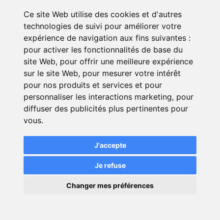
nécessiter une assurance
supplémentaire.
Ce site Web utilise des cookies et d'autres
technologies de suivi pour améliorer votre
Franchises : Certaines polices
expérience de navigation aux fins suivantes :
incluent une franchise, c'est-à-dire
pour activer les fonctionnalités de base du
une somme qui reste à la charge de
site Web
,
pour offrir une meilleure expérience
l'assuré en cas de sinistre.
sur le site Web
,
pour mesurer votre intérêt
pour nos produits et services et pour
personnaliser les interactions marketing
,
pour
Exemple
diffuser des publicités plus pertinentes pour
vous
.
Lucas est un lycéen passionné
de skateboard. Un jour, après
J'accepte
les cours, il décide de pratiquer
son sport favori dans la cour de
Je refuse
l'école avec quelques amis.
×
Changer mes préférences
Malheureusement, il fait une
💬
Une question ?
mauvaise chute et se blesse
gravement au bras. Ses parents