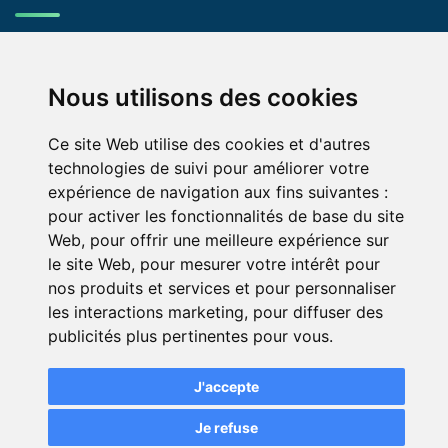
Contact
Nous utilisons des cookies
Ce site Web utilise des cookies et d'autres
technologies de suivi pour améliorer votre
expérience de navigation aux fins suivantes :
pour activer les fonctionnalités de base du site
Web
,
pour offrir une meilleure expérience sur
© Green-Opinion — Toute reproduction est interdite
le site Web
,
pour mesurer votre intérêt pour
Mentions légales
Conditions générales de services
nos produits et services et pour personnaliser
Conditions générales d'utilisation pour les professionnels
les interactions marketing
,
pour diffuser des
abonnés au service Green Opinion
publicités plus pertinentes pour vous
.
Conditions générales d'utilisation de la page avis assurance
J'accepte
Politique de protection de la vie privée
Modifier mes préférences de cookies
Je refuse