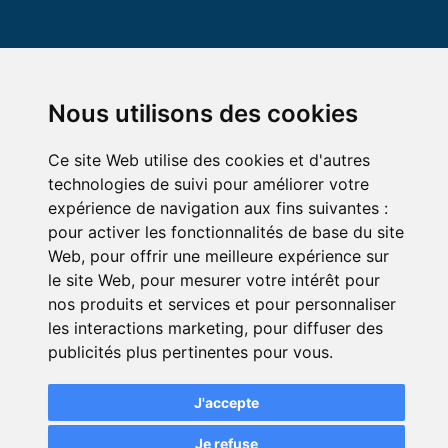
Nous utilisons des cookies
Ce site Web utilise des cookies et d'autres
© Green-Opinion — Toute reproduction est interdite
technologies de suivi pour améliorer votre
Mentions légales
Conditions générales de services
expérience de navigation aux fins suivantes :
pour activer les fonctionnalités de base du site
Conditions générales d'utilisation pour les professionnels
Web
,
pour offrir une meilleure expérience sur
abonnés au service Green Opinion
le site Web
,
pour mesurer votre intérêt pour
Conditions générales d'utilisation de la page avis assurance
nos produits et services et pour personnaliser
Politique de protection de la vie privée
les interactions marketing
,
pour diffuser des
Modifier mes préférences de cookies
publicités plus pertinentes pour vous
.
J'accepte
Je refuse