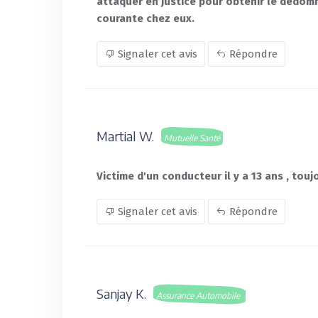
attaquer en justice pour obtenir le dédo
courante chez eux.
Signaler cet avis
Répondre
Martial W.
Mutuelle Santé
Victime d'un conducteur il y a 13 ans , touj
Signaler cet avis
Répondre
Sanjay K.
Assurance Automobile