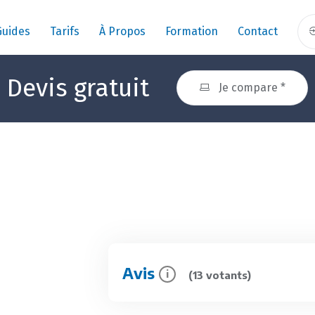
Guides
Tarifs
À Propos
Formation
Contact
Devis gratuit
Je compare *
Avis
i
(13 votants)