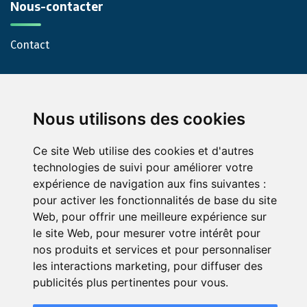
Nous-contacter
Contact
Nous utilisons des cookies
Ce site Web utilise des cookies et d'autres
technologies de suivi pour améliorer votre
© Green-Opinion — Toute reproduction est interdite
expérience de navigation aux fins suivantes :
pour activer les fonctionnalités de base du site
Mentions légales
Conditions générales de services
Web
,
pour offrir une meilleure expérience sur
Conditions générales d'utilisation pour les professionnels
le site Web
,
pour mesurer votre intérêt pour
abonnés au service Green Opinion
nos produits et services et pour personnaliser
Conditions générales d'utilisation de la page avis assurance
les interactions marketing
,
pour diffuser des
publicités plus pertinentes pour vous
.
Politique de protection de la vie privée
Modifier mes préférences de cookies