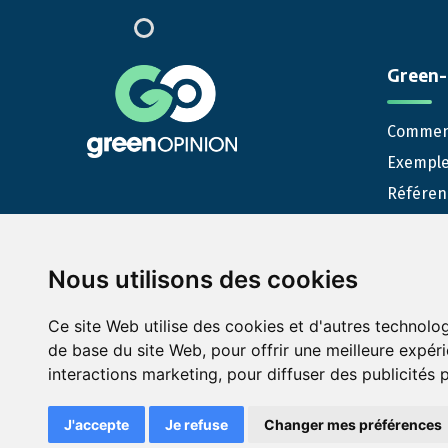
Green-
Comment
Exemple
Référen
Stratégi
Référen
Nous utilisons des cookies
Busines
Guides R
Ce site Web utilise des cookies et d'autres technolo
de base du site Web
,
pour offrir une meilleure expér
interactions marketing
,
pour diffuser des publicités 
Mentions légales
Con
© Green-Opinion — Toute
J'accepte
Je refuse
Changer mes préférences
reproduction est interdite
Conditions généra