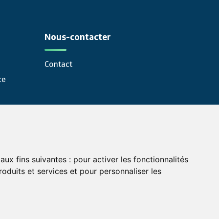
Nous-contacter
Contact
ce
aux fins suivantes :
pour activer les fonctionnalités
oduits et services et pour personnaliser les
pour les professionnels abonnés au service Green Opinion
×
💬
de la vie privée
Modifier mes préférences de cookies
Une question ?