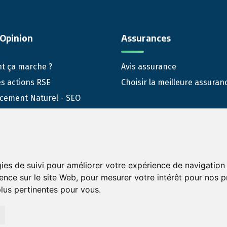
Opinion
Assurances
 ça marche ?
Avis assurance
s actions RSE
Choisir la meilleure assuran
cement Naturel - SEO
e de Netlinking - SEO
cement local Google My
s
SE & Marketing Digital
gies de suivi pour améliorer votre expérience de navigation 
ience sur le site Web
,
pour mesurer votre intérêt pour nos pr
plus pertinentes pour vous
.
ditions générales de services
Conditions générales d'utilisation 
les d'utilisation de la page avis assurance
Politique de protection 