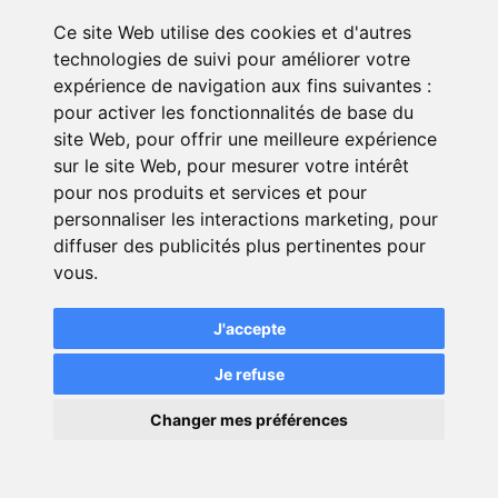
vaccin
ans souscrivant
Ce site Web utilise des cookies et d'autres
aux formules
technologies de suivi pour améliorer votre
Confort ou
expérience de navigation aux fins suivantes :
Intégrale.
pour activer les fonctionnalités de base du
site Web
,
pour offrir une meilleure expérience
Une franchise
sur le site Web
,
pour mesurer votre intérêt
allant de 30 € à
pour nos produits et services et pour
200 € maximum
personnaliser les interactions marketing
,
pour
Franchise
est appliquée sur
diffuser des publicités plus pertinentes pour
modérée
les frais médicaux
vous
.
et chirurgicaux si
votre animal a
J'accepte
moins de 10 ans.
Je refuse
×
Changer mes préférences
💬
Une question ?