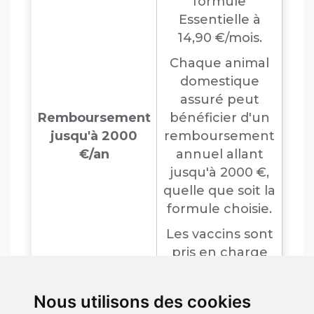
formule
Essentielle à
14,90 €/mois.
Chaque animal
domestique
assuré peut
Remboursement
bénéficier d'un
jusqu'à 2000
remboursement
€/an
annuel allant
jusqu'à 2000 €,
quelle que soit la
formule choisie.
Les vaccins sont
pris en charge
immédiatement
Prise en charge
pour les animaux
Nous utilisons des cookies
immédiate du
de moins de 2