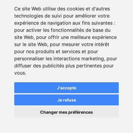
encore du nombre d’employés, donc il
Ce site Web utilise des cookies et d'autres
est recommandé de faire des demandes
technologies de suivi pour améliorer votre
de devis pour avoir un tarif personnalisé.
expérience de navigation aux fins suivantes :
pour activer les fonctionnalités de base du
site Web
,
pour offrir une meilleure expérience
sur le site Web
,
pour mesurer votre intérêt
pour nos produits et services et pour
personnaliser les interactions marketing
,
pour
diffuser des publicités plus pertinentes pour
Trouvez votre RC pro en
vous
.
quelques clics *
J'accepte
Je refuse
×
Changer mes préférences
💬
Une question ?