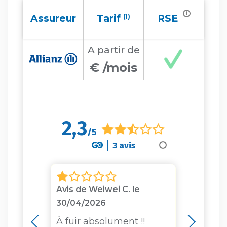
i
Assureur
Tarif
(1)
RSE
A partir
de
€ /mois
2,3
/5
3
avis
i
Avis de Weiwei C. le
Avis 
30/04/2026
20/01
À fuir absolument !!
Expé