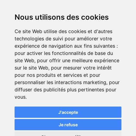
Nous-contacter
Nous utilisons des cookies
Contact
Ce site Web utilise des cookies et d'autres
technologies de suivi pour améliorer votre
expérience de navigation aux fins suivantes :
pour activer les fonctionnalités de base du
site Web
,
pour offrir une meilleure expérience
sur le site Web
,
pour mesurer votre intérêt
pour nos produits et services et pour
personnaliser les interactions marketing
,
pour
© Green-Opinion — Toute reproduction est interdite
diffuser des publicités plus pertinentes pour
vous
.
Mentions légales
Conditions générales de services
Conditions générales d'utilisation pour les professionnels
J'accepte
abonnés au service Green Opinion
Je refuse
Conditions générales d'utilisation de la page avis assurance
Politique de protection de la vie privée