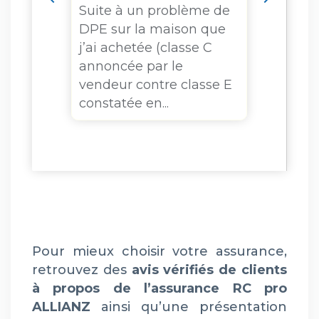
Suite à un problème de
catas
DPE sur la maison que
Allia
j’ai achetée (classe C
mes c
annoncée par le
profe
vendeur contre classe E
confu
constatée en...
profo
J’ai eu
Pour mieux choisir votre assurance,
retrouvez des
avis vérifiés de clients
à propos de l’assurance RC pro
ALLIANZ
ainsi qu’une présentation