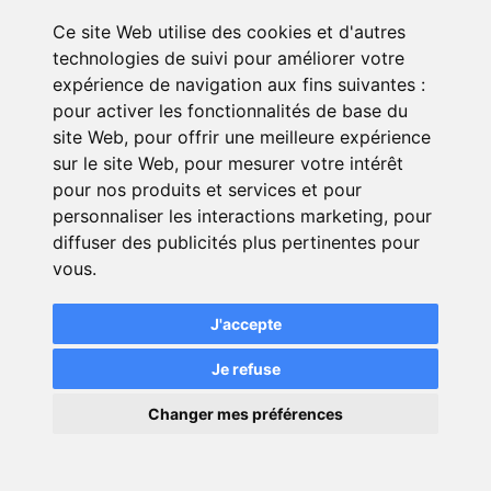
Ce site Web utilise des cookies et d'autres
technologies de suivi pour améliorer votre
expérience de navigation aux fins suivantes :
pour activer les fonctionnalités de base du
site Web
,
pour offrir une meilleure expérience
sur le site Web
,
pour mesurer votre intérêt
pour nos produits et services et pour
personnaliser les interactions marketing
,
pour
diffuser des publicités plus pertinentes pour
vous
.
Elisa
J'accepte
Je refuse
service rapide et interlocuteurs pros
×
Changer mes préférences
★★★★✩
💬
4,0/5
Une question ?