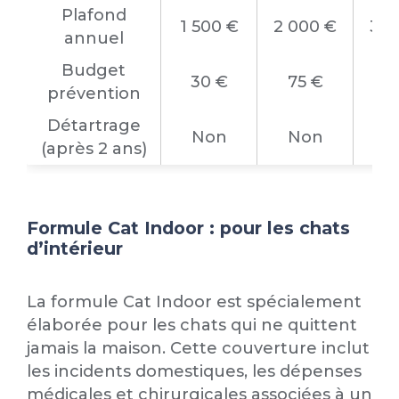
Plafond
1 500 €
2 000 €
3 0
annuel
Budget
30 €
75 €
7
prévention
Détartrage
Non
Non
O
(après 2 ans)
Formule Cat Indoor : pour les chats
d’intérieur
La formule Cat Indoor est spécialement
élaborée pour les chats qui ne quittent
jamais la maison. Cette couverture inclut
les incidents domestiques, les dépenses
médicales et chirurgicales associées à un