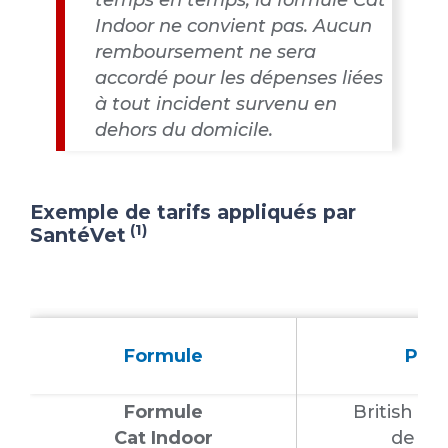
temps en temps, la formule Cat
Indoor ne convient pas. Aucun
remboursement ne sera
accordé pour les dépenses liées
à tout incident survenu en
dehors du domicile.
Exemple de tarifs appliqués par
(1)
SantéVet
Formule
Profi
Formule
British Sh
Cat Indoor
de 2 