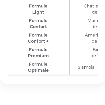
Formule
Chat eur
Light
de 1 
Formule
Maine 
Confort
de 9 
Formule
American
Confort +
de 7 
Formule
Birm
Premium
de 10 
Formule
Siamois
d
Optimale