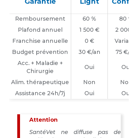
Garantie
Light
Confor
Remboursement
60 %
80 %
Plafond annuel
1 500 €
2 000 €
Franchise annuelle
0 €
Variable
Budget prévention
30 €/an
75 €/an
Acc. + Maladie +
Oui
Oui
Chirurgie
Alim. thérapeutique
Non
Non
Assistance 24h/7j
Oui
Oui
Attention
SantéVet ne diffuse pas de