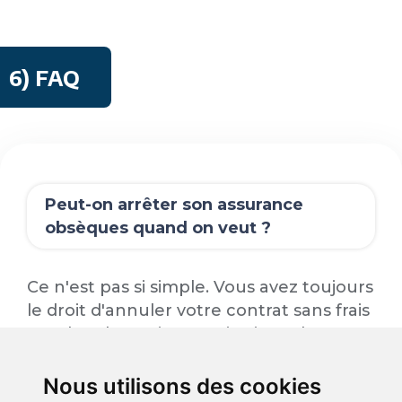
6) FAQ
Peut-on arrêter son assurance
obsèques quand on veut ?
Ce n'est pas si simple. Vous avez toujours
le droit d'annuler votre contrat sans frais
pendant les 30 jours qui suivent la
signature. Après ce délai, pour pouvoir
mettre fin au contrat, il faut regarder ce
Nous utilisons des cookies