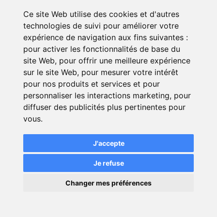
que vous avez signé : cela dépend si
c'est un contrat en capital ou en
Ce site Web utilise des cookies et d'autres
prestations, et surtout, des règles que
technologies de suivi pour améliorer votre
expérience de navigation aux fins suivantes :
votre assureur a fixées.
pour activer les fonctionnalités de base du
site Web
,
pour offrir une meilleure expérience
sur le site Web
,
pour mesurer votre intérêt
Comment faire une demande de
pour nos produits et services et pour
résiliation ?
personnaliser les interactions marketing
,
pour
diffuser des publicités plus pertinentes pour
vous
.
La résiliation doit être faite par lettre
recommandée avec accusé de
J'accepte
réception, adressée à votre compagnie
d’assurance. N’oubliez pas d’y joindre
Je refuse
une copie de votre contrat et vos
×
coordonnées.
Changer mes préférences
💬
Une question ?