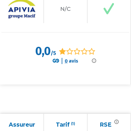
N/C
0,0
/5
0
avis
i
i
Assureur
Tarif
(1)
RSE