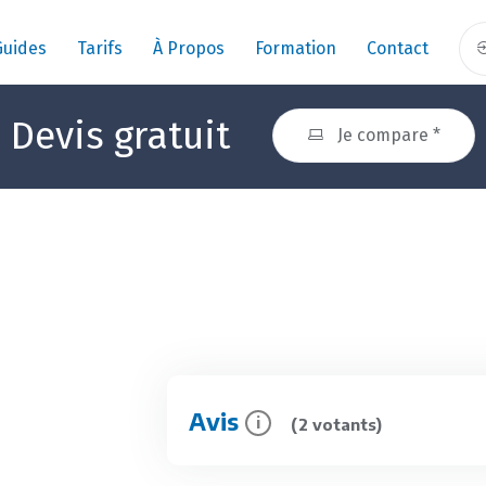
Guides
Tarifs
À Propos
Formation
Contact
Devis gratuit
Je compare *
Avis
i
(2 votants)