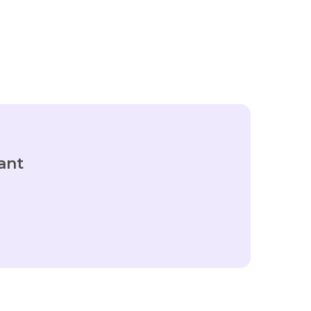
?
ant