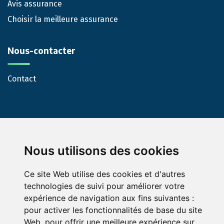
Avis assurance
Choisir la meilleure assurance
Nous-contacter
Contact
Nous utilisons des cookies
Ce site Web utilise des cookies et d'autres
© Green-Opinion — Toute reproduction est interdite
technologies de suivi pour améliorer votre
Mentions légales
Conditions générales de services
expérience de navigation aux fins suivantes :
pour activer les fonctionnalités de base du site
Conditions générales d'utilisation pour les professionnels
Web
,
pour offrir une meilleure expérience sur
abonnés au service Green Opinion