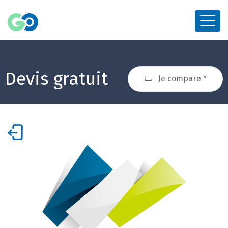
Devis gratuit
Je compare *