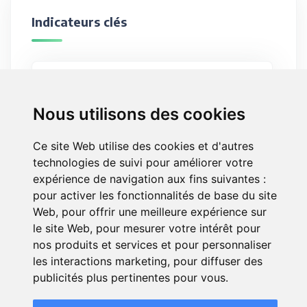
Indicateurs clés
1964
Date de création
Nous utilisons des cookies
Entre 1 000 et 1 999 salariés
Effectif
Ce site Web utilise des cookies et d'autres
technologies de suivi pour améliorer votre
expérience de navigation aux fins suivantes :
pour activer les fonctionnalités de base du site
Web
,
pour offrir une meilleure expérience sur
A propos de MNT
le site Web
,
pour mesurer votre intérêt pour
nos produits et services et pour personnaliser
les interactions marketing
,
pour diffuser des
Créée en 1964, la MNT (Mutuelle Nationale
publicités plus pertinentes pour vous
.
Territoriale) est une mutuelle de santé et de
prévoyance destinée aux agents de la fonction