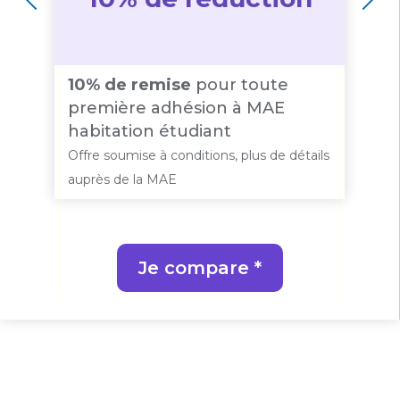
10% de remise
pour toute
2
première adhésion à MAE
a
habitation étudiant
(
ls
Offre soumise à conditions, plus de détails
Of
auprès de la MAE
a
Je compare *