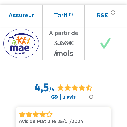
i
Assureur
Tarif
(1)
RSE
A partir
de
3.66€
/mois
4,5
/5
2
avis
i
Avis de Mat13 le 25/01/2024