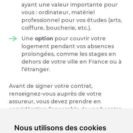
ayant une valeur importante pour
vous : ordinateur, matériel
professionnel pour vos études (arts,
coiffure, boucherie, etc.).
Une
option
pour couvrir votre
logement pendant vos absences
prolongées, comme les stages en
dehors de votre ville en France ou à
l’étranger.
Avant de signer votre contrat,
renseignez-vous auprès de votre
assureur, vous devez prendre en
considération l’ensemble de vos besoins
et en parler avec votre conseiller, un
courtier ou un agent général en
Nous utilisons des cookies
assurance. Décrivez-lui l’ensemble de