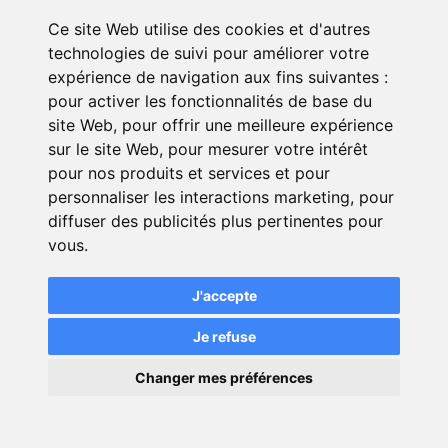
vos attentes pour ne pas avoir de
Ce site Web utilise des cookies et d'autres
mauvaises surprises.
technologies de suivi pour améliorer votre
expérience de navigation aux fins suivantes :
pour activer les fonctionnalités de base du
Bon à savoir
site Web
,
pour offrir une meilleure expérience
sur le site Web
,
pour mesurer votre intérêt
Si vous louez une chambre chez
pour nos produits et services et pour
l’habitant, l’assurance
personnaliser les interactions marketing
,
pour
habitation n’est pas obligatoire,
diffuser des publicités plus pertinentes pour
mais conseillée. Par contre, le
vous
.
propriétaire loueur doit déclarer
la présence du locataire à son
J'accepte
assureur.
Je refuse
×
Changer mes préférences
La franchise et son impact sur le coût de
💬
Une question ?
votre prime assurance étudiant