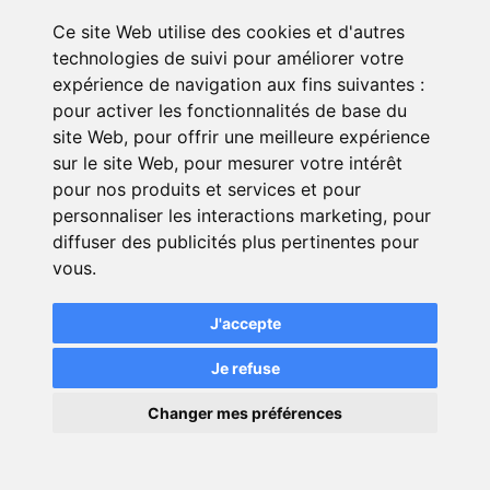
Ce site Web utilise des cookies et d'autres
technologies de suivi pour améliorer votre
Réponse de CR'Assur
expérience de navigation aux fins suivantes :
le 26/01/2026
pour activer les fonctionnalités de base du
Jérémy, merci pour votre confiance sur votre
site Web
,
pour offrir une meilleure expérience
assurance RC/RC décennale ! Nous vous
sur le site Web
,
pour mesurer votre intérêt
souhaitons beaucoup de réussite dans votre
pour nos produits et services et pour
développpement professionnel.
personnaliser les interactions marketing
,
pour
diffuser des publicités plus pertinentes pour
vous
.
Signaler cette réponse
J'accepte
Je refuse
×
Changer mes préférences
Devis
Demander une simulation gratuite et
💬
Une question ?
gratuit
personnalisée