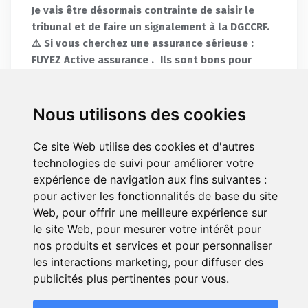
Je vais être désormais contrainte de saisir le
tribunal et de faire un signalement à la DGCCRF.
⚠️ Si vous cherchez une assurance sérieuse :
FUYEZ Active assurance . Ils sont bons pour
encaisser, mais aux abonnés absents quand il
faut rembourser.
Nous utilisons des cookies
Signaler cet avis
Répondre
Ce site Web utilise des cookies et d'autres
technologies de suivi pour améliorer votre
expérience de navigation aux fins suivantes :
pour activer les fonctionnalités de base du site
Web
,
pour offrir une meilleure expérience sur
le site Web
,
pour mesurer votre intérêt pour
le 30/06/2025
, suite à une
Yousyous G.
nos produits et services et pour personnaliser
expérience du 30/06/2025
Assurance Automobile
les interactions marketing
,
pour diffuser des
Avis spontané, sans sollicitation du
publicités plus pertinentes pour vous
.
professionnel
Je ne saurais absolument pas recommander