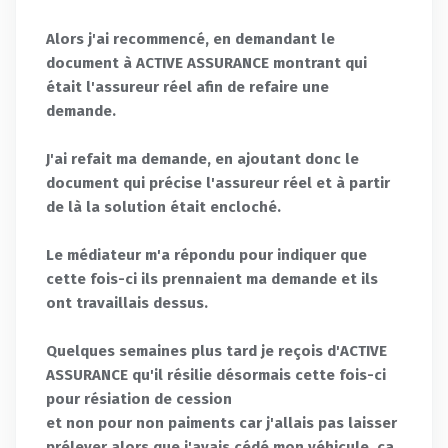
Alors j'ai recommencé, en demandant le
document à ACTIVE ASSURANCE montrant qui
était l'assureur réel afin de refaire une
demande.
J'ai refait ma demande, en ajoutant donc le
document qui précise l'assureur réel et à partir
de là la solution était encloché.
Le médiateur m'a répondu pour indiquer que
cette fois-ci ils prennaient ma demande et ils
ont travaillais dessus.
Quelques semaines plus tard je reçois d'ACTIVE
ASSURANCE qu'il résilie désormais cette fois-ci
pour résiation de cession
et non pour non paiments car j'allais pas laisser
prélever alors que j'avais cédé mon véhicule, ça