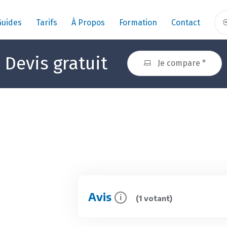
Guides
Tarifs
À Propos
Formation
Contact
Devis gratuit
Je compare *
Avis
i
(1 votant)