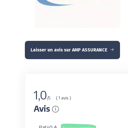
Laisser un avis sur AMP ASSURANCE
1,0
( 1 avis )
/5
Avis
i
Pat40 A.