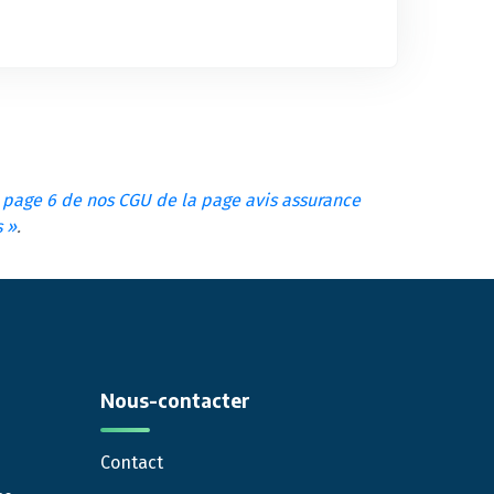
a page 6 de nos CGU de la page avis assurance
s »
.
Nous-contacter
Contact