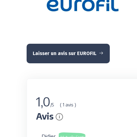
Laisser un avis sur EUROFIL
1,0
( 1 avis )
/5
Avis
i
Didier