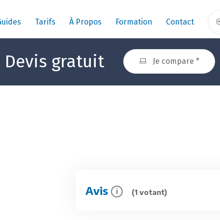
Guides
Tarifs
À Propos
Formation
Contact
Devis gratuit
Je compare *
Avis
i
(1 votant)