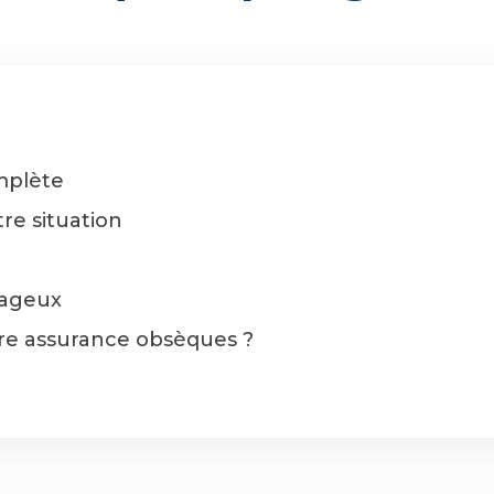
mplète
tre situation
tageux
otre assurance obsèques ?