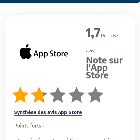
1,7
(82
/5
avis)
Note sur
l'App
Store
Synthèse des avis App Store
Points forts :