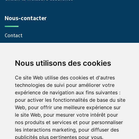
Nous-contacter
Contact
Nous utilisons des cookies
Ce site Web utilise des cookies et d'autres
technologies de suivi pour améliorer votre
expérience de navigation aux fins suivantes :
© Green-Opinion — Toute reproduction est interdite
pour activer les fonctionnalités de base du site
Web
,
pour offrir une meilleure expérience sur
Mentions légales
Conditions générales de services
le site Web
,
pour mesurer votre intérêt pour
Conditions générales d'utilisation pour les professionnels
nos produits et services et pour personnaliser
abonnés au service Green Opinion
les interactions marketing
,
pour diffuser des
Conditions générales d'utilisation de la page avis assurance
publicités plus pertinentes pour vous
.