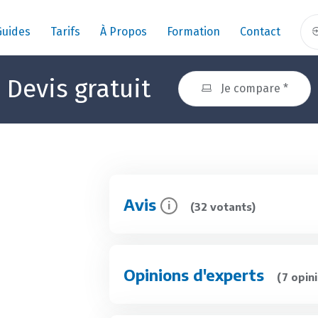
Guides
Tarifs
À Propos
Formation
Contact
Devis gratuit
Je compare *
Avis
i
(32 votants)
Opinions d'experts
(7 opini