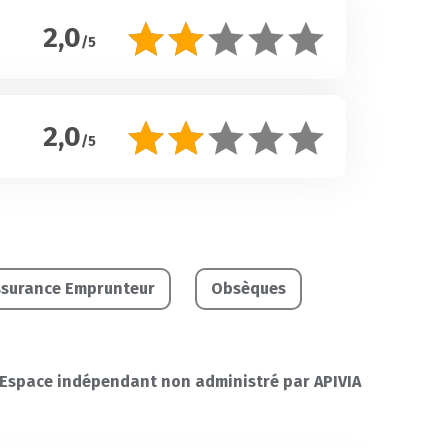
2,0
/5
2,0
/5
ssurance Emprunteur
Obsèques
Espace indépendant non administré par APIVIA