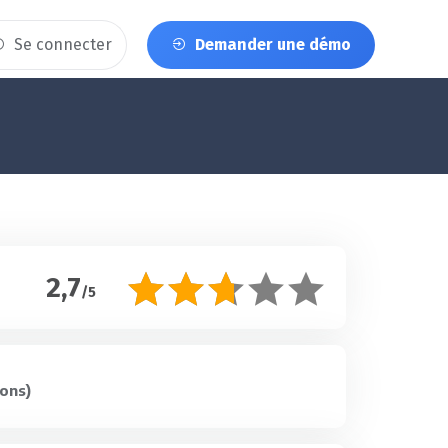
Se connecter
Demander une démo
2,7
/5
ons)