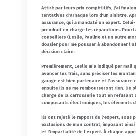
Attiré par leurs prix compétitifs, j'ai fin
tentatives d'arnaque lors d'un sinistre. Apr
assurance, qui a mandaté un expert. Celui-
prendrait en charge les réparations. Pourta
conseillers (Leslie, Pauline et un autre m
dossier pour me pousser à abandonner l'af
décision claire.
Premièrement, Leslie m’a indiqué par mail q
avancer les frais, sans préciser les monta
garage est bien partenaire et l'assurance 
ensuite ils ne me rembourseront rien. De pl
charge de la carrosserie tout en refusant
composants électroniques, les éléments de 
Ils ont rejeté le rapport de l'expert, sous 
exclusions de mon contrat, imposant ainsi 
et l'impartialité de l'expert. À chaque ap