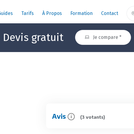
Guides
Tarifs
À Propos
Formation
Contact
Devis gratuit
Je compare *
Avis
i
(3 votants)