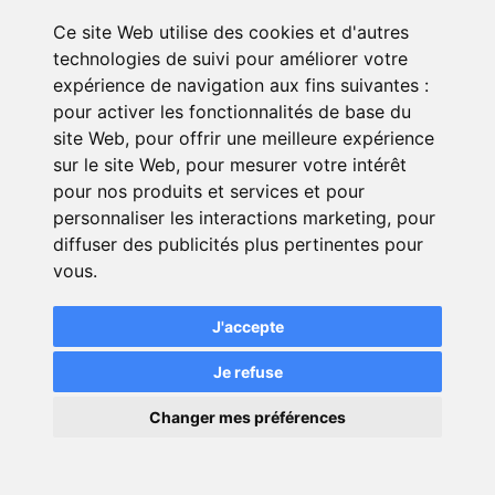
Ce site Web utilise des cookies et d'autres
technologies de suivi pour améliorer votre
Des tarifs ultra-compétitifs, adaptés
expérience de navigation aux fins suivantes :
à chaque profil
pour activer les fonctionnalités de base du
site Web
,
pour offrir une meilleure expérience
Une modularité des garanties et
sur le site Web
,
pour mesurer votre intérêt
exclusions pour personnaliser au
pour nos produits et services et pour
mieux votre offre
personnaliser les interactions marketing
,
pour
Accompagnement complet de la
diffuser des publicités plus pertinentes pour
part d'un conseiller à n'importe
vous
.
quelle étape du processus
d'adhésion
J'accepte
Allégement des démarches
Je refuse
médicales pour les individus de
×
Changer mes préférences
moins de 46 ans ou pour les prêts
💬
Une question ?
d'un montant inférieur à 250 000 €.
Une inscription rapide à l'aide de