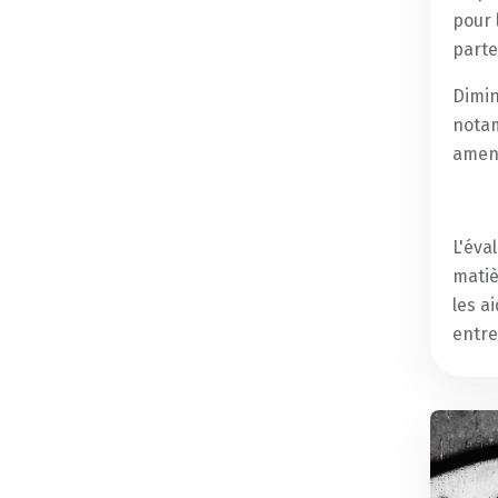
pour 
parte
Dimin
notam
amend
L'éva
matiè
les a
entre