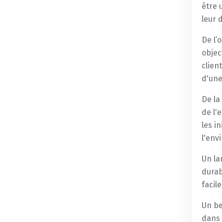
être 
leur 
De l’
objec
clien
d'une
De la
de l'
les i
l'env
Un la
durab
facil
Un be
dans 