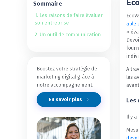
Eco
Sommaire
1. Les raisons de faire évaluer
EcoVa
son entreprise
able 
« éva
2. Un outil de communication
Devoi
fourn
indiv
Boostez votre stratégie de
A tra
marketing digital grâce à
les a
notre accompagnement.
avant
En savoir plus
Les 
Il y 
Mesur
dével