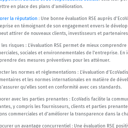
ttre en place des plans d'amélioration.
orer la réputation
: Une bonne évaluation RSE auprès d'EcoVa
reprise en témoignant de son engagement envers le développ
peut attirer de nouveaux clients, investisseurs et partenair
 les risques : L'évaluation RSE permet de mieux comprendre e
rciales, sociales et environnementales de l'entreprise. En id
prendre des mesures préventives pour les atténuer.
cter les normes et réglementations : L'évaluation d'EcoVad
mentaires et les normes internationales en matière de dév
 s'assurer qu'elles sont en conformité avec ces standards.
borer avec les parties prenantes : EcoVadis facilite la commun
ntes, y compris les fournisseurs, clients et parties prenante
ions commerciales et d'améliorer la transparence dans la c
ocurer un avantage concurrentiel : Une évaluation RSE posit