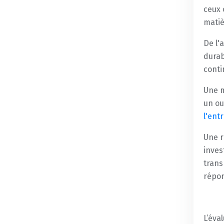
ceux 
matiè
De l'
durab
conti
Une m
un ou
l'ent
Une r
inves
trans
répon
L’éva