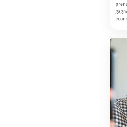
prena
gagne
écon