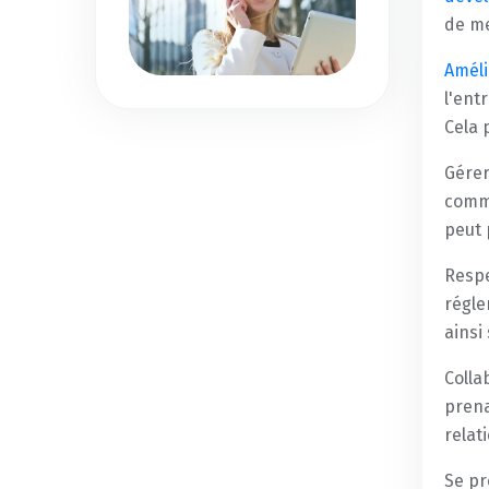
de me
Améli
l'ent
Cela 
Gérer
comme
peut 
Respe
régle
ainsi
Colla
prena
relat
Se pr