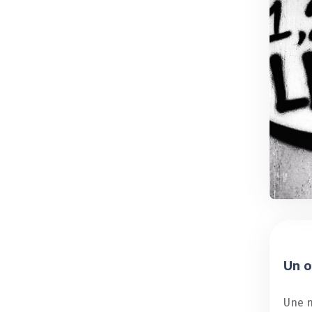
Un o
Une n