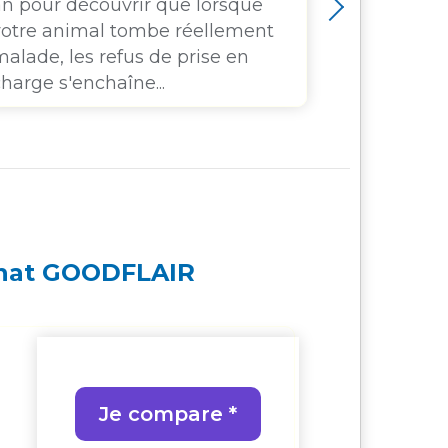
an pour découvrir que lorsque
mutuelle 
votre animal tombe réellement
ne rembou
alade, les refus de prise en
si votre a
harge s'enchaîne...
personne, r
Chat GOODFLAIR
Je compare *