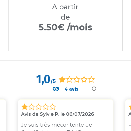
A partir
de
5.50€ /mois
1,0
/5
4
avis
i
Avis de Sylvie P. le 06/07/2026
A
Je suis très mécontente de
P