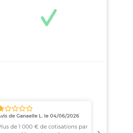
vis de Ganaelle L. le 04/06/2026
Avis de C71
lus de 1 000 € de cotisations par
Je pensai