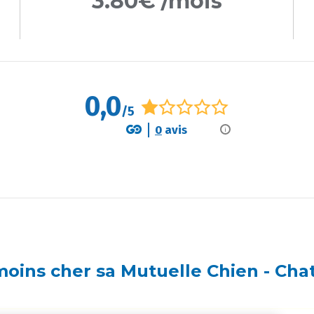
3.80€ /mois
0,0
/5
0
avis
i
oins cher sa Mutuelle Chien - Ch