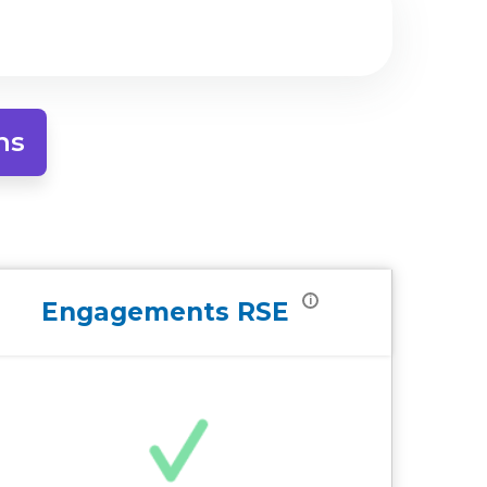
ns
i
Engagements
RSE