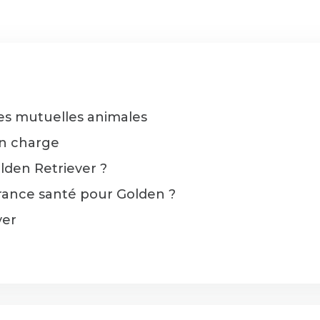
ures mutuelles animales
en charge
olden Retriever ?
rance santé pour Golden ?
ver