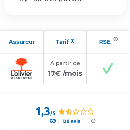
i
Assureur
Tarif
(1)
RSE
A partir
de
17€ /mois
1,3
/5
128
avis
i