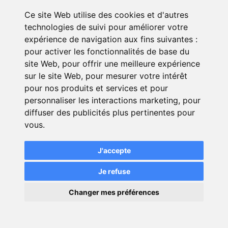
Choisir la meilleure assurance
voiture au kilomètre
Ce site Web utilise des cookies et d'autres
technologies de suivi pour améliorer votre
Quelle assurance en ligne pour une
expérience de navigation aux fins suivantes :
voiture électrique ?
pour activer les fonctionnalités de base du
site Web
Comment assurer une voiture sans
,
pour offrir une meilleure expérience
sur le site Web
,
pour mesurer votre intérêt
permis ?
pour nos produits et services et pour
personnaliser les interactions marketing
,
pour
diffuser des publicités plus pertinentes pour
vous
.
J'accepte
Je refuse
×
Changer mes préférences
Vous avez une autre question ? Un
💬
Une question ?
expert vous répond gratuitement