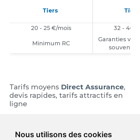
Tiers
Tiers
20 - 25 €/mois
32 - 40 
Garanties vol 
Minimum RC
souvent i
Tarifs moyens
Direct Assurance
,
devis rapides, tarifs attractifs en
ligne
à partir de 20 €/mois
,
Nous utilisons des cookies