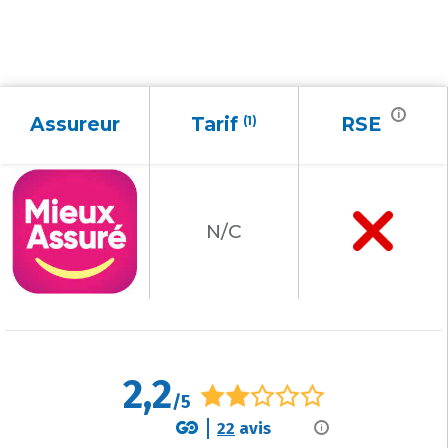
i
Assureur
Tarif
(1)
RSE
N/C
2,2
/5
22
avis
i