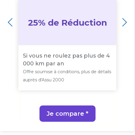
25% de Réduction
i-
Si vous ne roulez pas plus de 4
1
000 km par an
d
ls
Offre soumise à conditions, plus de détails
Of
auprès d'Assu 2000
a
Je compare *