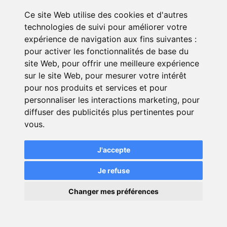
Ce site Web utilise des cookies et d'autres
technologies de suivi pour améliorer votre
Tiers
Tiers
expérience de navigation aux fins suivantes :
pour activer les fonctionnalités de base du
20 - 26 €/mois
30 - 43 
site Web
,
pour offrir une meilleure expérience
sur le site Web
,
pour mesurer votre intérêt
Formule inte
RC
pour nos produits et services et pour
intéres
personnaliser les interactions marketing
,
pour
diffuser des publicités plus pertinentes pour
Tarifs moyens
vous
.
L'olivier
Assurance
, spécialiste petits
J'accepte
budgets
Je refuse
à partir de 21 €/mois
×
Changer mes préférences
💬
Une question ?