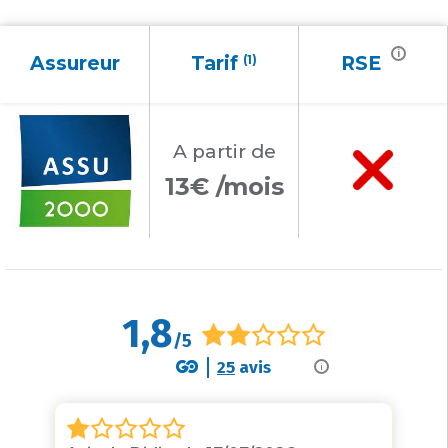
i
Assureur
Tarif
(1)
RSE
A partir
de
13€ /mois
1,8
/5
25
avis
i