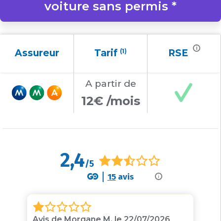
voiture sans permis *
i
Assureur
Tarif
(1)
RSE
A partir
de
12€ /mois
2,4
/5
15
avis
i
Avis de Morgane M. le 22/07/2026