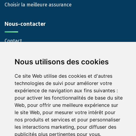
Choisir la meilleure assurance
Nous-contacter
Contact
Nous utilisons des cookies
Ce site Web utilise des cookies et d'autres
technologies de suivi pour améliorer votre
expérience de navigation aux fins suivantes :
pour activer les fonctionnalités de base du site
© Green-Opinion — Toute reproduction est interdite
Web
,
pour offrir une meilleure expérience sur
Mentions légales
Conditions générales de services
le site Web
,
pour mesurer votre intérêt pour
nos produits et services et pour personnaliser
Conditions générales d'utilisation pour les professionnels
les interactions marketing
,
pour diffuser des
abonnés au service Green Opinion
publicités plus pertinentes pour vous
.