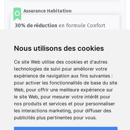
Assurance Habitation
30% de réduction
en formule Confort
pour les moins de 30 ans
Offre soumise à conditions, plus de détails auprès de
Nous utilisons des cookies
GMF
Ce site Web utilise des cookies et d'autres
technologies de suivi pour améliorer votre
Assurance Habitation
expérience de navigation aux fins suivantes :
pour activer les fonctionnalités de base du site
5% de remise
si votre logement est
Web
,
pour offrir une meilleure expérience sur
économe en énergie
le site Web
,
pour mesurer votre intérêt pour
Offre soumise à conditions, plus de détails auprès de
nos produits et services et pour personnaliser
GMF
les interactions marketing
,
pour diffuser des
publicités plus pertinentes pour vous
.
Assurance Habitation