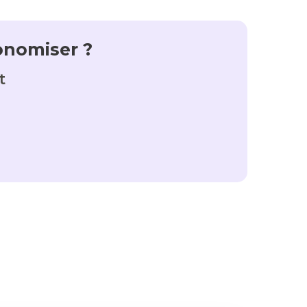
onomiser ?
t