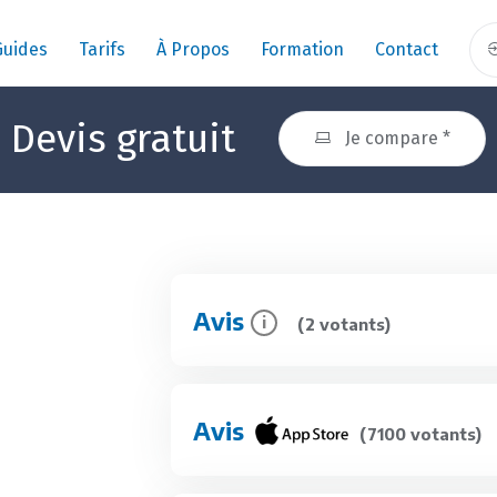
Guides
Tarifs
À Propos
Formation
Contact
Devis gratuit
Je compare *
Avis
i
(2 votants)
Avis
(7100 votants)