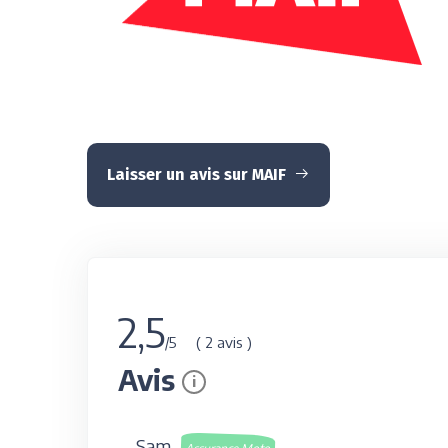
Laisser un avis sur MAIF
2,5
( 2 avis )
/5
Avis
i
Sam