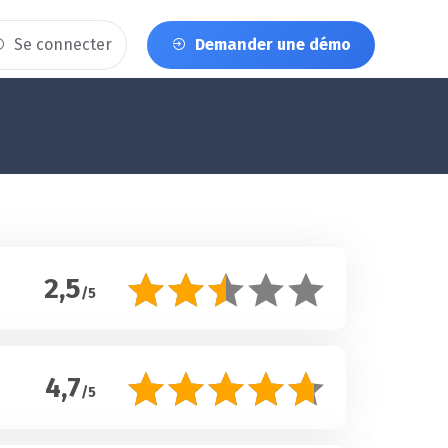
Se connecter
Demander une démo
2,5
/5
4,7
/5