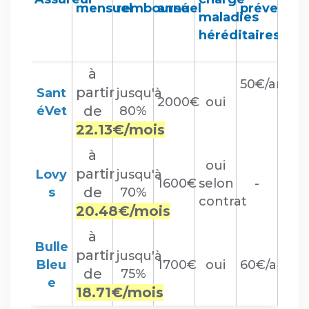
mensuel
remboursé
annuel
préventio
maladies
héréditaires
à
50€/an
partir
Sant
jusqu'à
2000€
oui
de
éVet
80%
22.13€/mois
à
oui
partir
Lovy
jusqu'à
1600€
selon
-
de
s
70%
contrat
20.48€/mois
à
Bulle
partir
jusqu'à
Bleu
1700€
oui
60€/an
de
75%
e
18.71€/mois