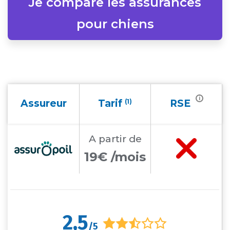
Je compare les assurances
pour chiens
i
Assureur
Tarif
(1)
RSE
A partir
de
19€ /mois
2,5
/5