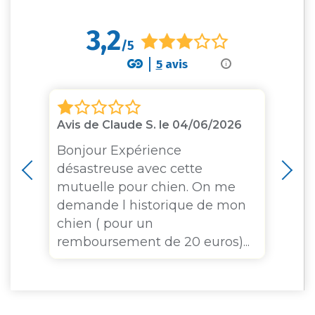
3,2
/5
5
avis
i
Avis de Claude S. le 04/06/2026
Av
Bonjour Expérience
J'
désastreuse avec cette
me
mutuelle pour chien. On me
L'
sé
demande l historique de mon
ch
chien ( pour un
tr
remboursement de 20 euros)...