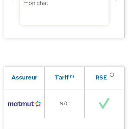
mon chat
d
u
co
i
Assureur
Tarif
(1)
RSE
N/C