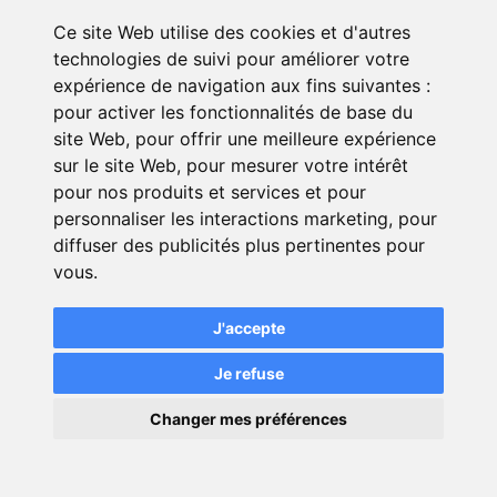
meilleurs soins tout en anticipant les
Ce site Web utilise des cookies et d'autres
dépenses courantes.
technologies de suivi pour améliorer votre
expérience de navigation aux fins suivantes :
pour activer les fonctionnalités de base du
Bon à savoir
site Web
,
pour offrir une meilleure expérience
sur le site Web
,
pour mesurer votre intérêt
Pour vous faire une idée
pour nos produits et services et pour
plutôt précise de la
personnaliser les interactions marketing
,
pour
satisfaction des assurés vis-
diffuser des publicités plus pertinentes pour
à-vis de leurs assureurs, vous
vous
.
pouvez
consulter les retours
clients sur les assurances
J'accepte
pour chiens.
Je refuse
×
Changer mes préférences
💬
Une question ?