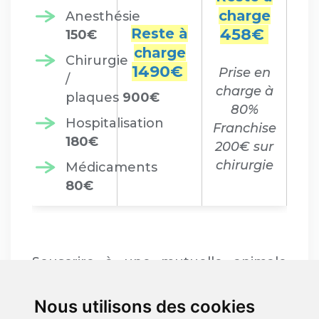
charge
Anesthésie
Reste à
458€
150€
charge
Chirurgie
1490€
Prise en
/
charge à
plaques
900€
80%
Hospitalisation
Franchise
180€
200€ sur
chirurgie
Médicaments
80€
Souscrire à une mutuelle animale
pour votre Border Collie, c'est pouvoir
gérer votre budget face aux
Nous utilisons des cookies
imprévus, offrir à votre animal les