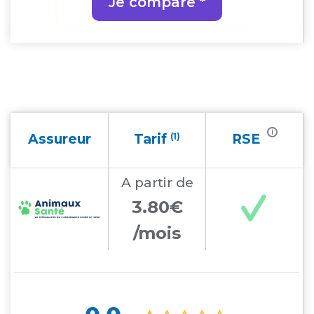
Je compare *
i
Assureur
Tarif
(1)
RSE
A partir
de
3.80€
/mois