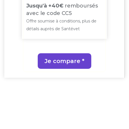
Off
Jusqu'à +40€
remboursés
is
off
avec le code CC5
off
Offre soumise à conditions, plus de
de
Offr
détails auprès de Santévet
déta
Je compare *