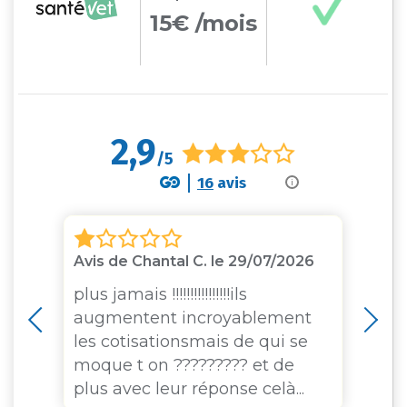
15€ /mois
2,9
/5
16
avis
i
Avis de Chantal C. le 29/07/2026
Av
16
x
plus jamais !!!!!!!!!!!!!!!!ils
ès
augmentent incroyablement
Si
les cotisationsmais de qui se
as
moque t on ????????? et de
ch
plus avec leur réponse celà...
m