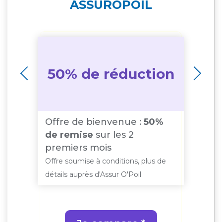
ASSUROPOIL
50% de réduction
Offre de bienvenue :
50%
10
r
de remise
sur les 2
au 
premiers mois
15
de
Offre soumise à conditions, plus de
Offr
détails auprès d'Assur O'Poil
déta