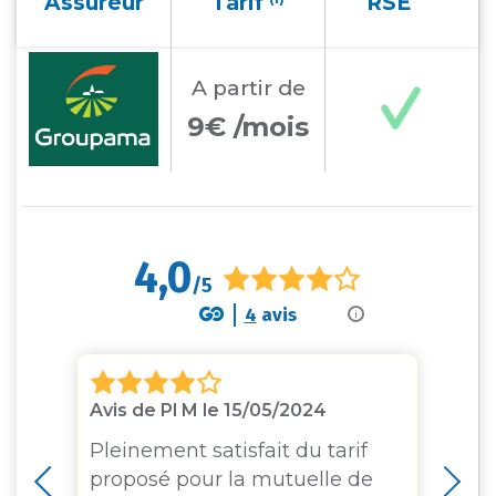
Assureur
Tarif
RSE
A partir
de
9€ /mois
4,0
/5
4
avis
i
Avis de Pl M le 15/05/2024
Av
ai
Pleinement satisfait du tarif
L'
proposé pour la mutuelle de
en