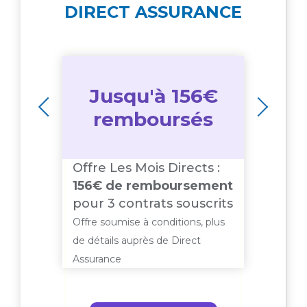
DIRECT ASSURANCE
Jusqu'à 156€
s
remboursés
:
Offre Les Mois Directs :
Offr
156€ de remboursement
20€ 
pour 3 contrats souscrits
parra
 plus
Offre soumise à conditions, plus
Offre 
de détails auprès de Direct
de dét
Assurance
Assur