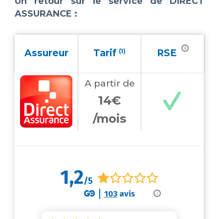
Un retour sur le service de DIRECT
ASSURANCE :
i
Assureur
Tarif
(1)
RSE
A partir
de
14€
/mois
1,2
/5
103
avis
i