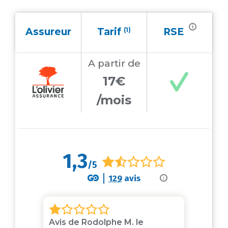
i
Assureur
Tarif
(1)
RSE
A partir
de
17€
/mois
1,3
/5
129
avis
i
23
Avis de Rodolphe M. le
Avis