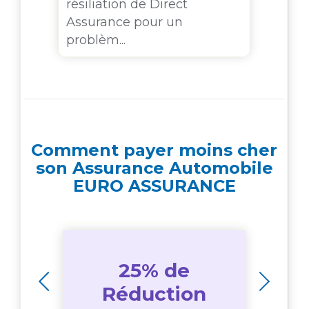
som
résiliation de Direct
Assurance pour un
problèm...
Comment payer moins cher
son Assurance Automobile
EURO ASSURANCE
25% de
e
Réduction