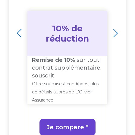
10% de
s
réduction
Remise de 10%
sur tout
:
Offr
contrat supplémentaire
50€ 
souscrit
 plus
Offre 
Offre soumise à conditions, plus
er
de dét
de détails auprès de L'Olivier
Assur
Assurance
Je compare *