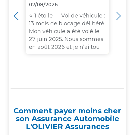
07/08/2026
 je
Serv
t
imp
⭐ 1 étoile — Vol de véhicule :
ver
tel
13 mois de blocage délibéré
pte
sini
Mon véhicule a été volé le
ouv
27 juin 2025. Nous sommes
(rep
en août 2026 et je n’ai tou...
Comment payer moins cher
son Assurance Automobile
L'OLIVIER Assurances