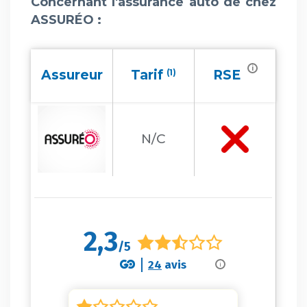
Concernant l'assurance auto de chez
ASSURÉO :
i
Assureur
Tarif
(1)
RSE
N/C
2,3
/5
24
avis
i