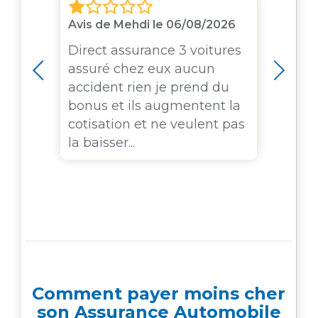
23
Avis de Mehdi le 06/08/2026
Avis
ois
Direct assurance 3 voitures
Bon
'à
assuré chez eux aucun
m'e
accident rien je prend du
com
bonus et ils augmentent la
à 5
cotisation et ne veulent pas
alo
la baisser...
tort
Comment payer moins cher
son Assurance Automobile