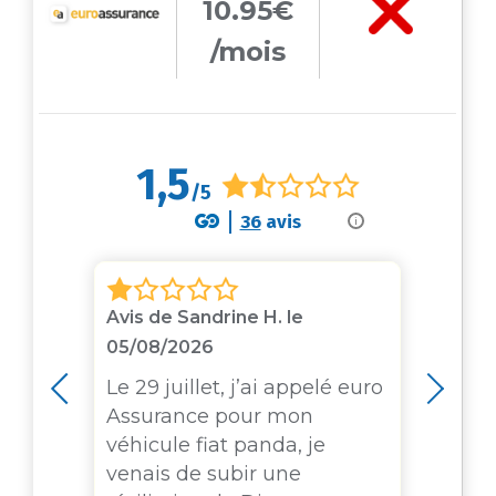
10.95€
/mois
1,5
/5
36
avis
i
3
Avis de Sandrine H. le
Avis
05/08/2026
A fu
i
tet
Le 29 juillet, j’ai appelé euro
san
Assurance pour mon
re 
véhicule fiat panda, je
pré
venais de subir une