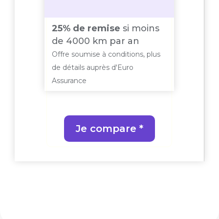
e 70€
10% 
25% de remise
si moins
re
sous
de 4000 km par an
seco
Offre soumise à conditions, plus
 plus
Offre 
de détails auprès d'Euro
de dét
Assurance
Assur
Je compare *