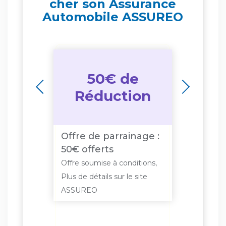
cher son Assurance
Automobile ASSUREO
50€ de
on
Réduction
R
moins
Offre de parrainage :
Si vou
r an
50€ offerts
de 40
itions,
Offre soumise à conditions,
Offre so
site
Plus de détails sur le site
Plus de d
ASSUREO
ASSUR