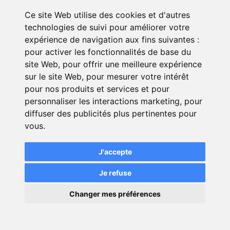
Ce site Web utilise des cookies et d'autres
Pour la Corolla Break de chez Toyota, les
technologies de suivi pour améliorer votre
prix de l'assurance sont de cet ordre-là :
expérience de navigation aux fins suivantes :
pour activer les fonctionnalités de base du
site Web
,
pour offrir une meilleure expérience
sur le site Web
,
pour mesurer votre intérêt
Assurance
Tarifs
pour nos produits et services et pour
personnaliser les interactions marketing
,
pour
À partir de
Self Assurance
diffuser des publicités plus pertinentes pour
20 €
par mois
vous
.
À partir de
20,08 €
Assuréo
J'accepte
par mois
Je refuse
À partir de
×
Changer mes préférences
27,67 €
Assu 2000
par mois
💬
Une question ?