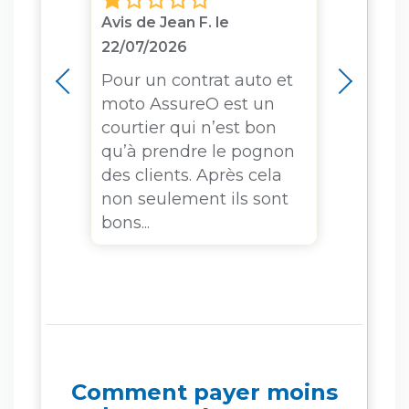
Avis de Jean F. le
Avis d
22/07/2026
12/06
is
Pour un contrat auto et
Il mo
rès
moto AssureO est un
mois 
 j'ai
courtier qui n’est bon
frais
ts
qu’à prendre le pognon
tout 
et
des clients. Après cela
qui t
z
non seulement ils sont
inadmi
bons...
Comment payer moins