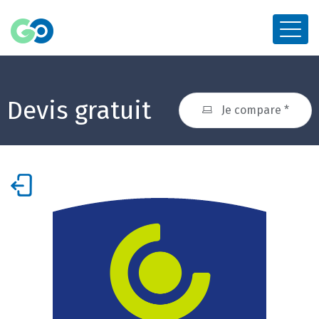
Devis gratuit
Je compare *