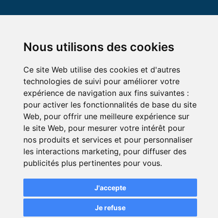
Nous utilisons des cookies
Ce site Web utilise des cookies et d'autres
technologies de suivi pour améliorer votre
© Green-Opinion — Toute reproduction est interdite
expérience de navigation aux fins suivantes :
pour activer les fonctionnalités de base du site
Mentions légales
Conditions générales de services
Web
,
pour offrir une meilleure expérience sur
Conditions générales d'utilisation pour les professionnels
le site Web
,
pour mesurer votre intérêt pour
abonnés au service Green Opinion
nos produits et services et pour personnaliser
Conditions générales d'utilisation de la page avis assurance
les interactions marketing
,
pour diffuser des
Politique de protection de la vie privée
publicités plus pertinentes pour vous
.
Modifier mes préférences de cookies
J'accepte
Je refuse