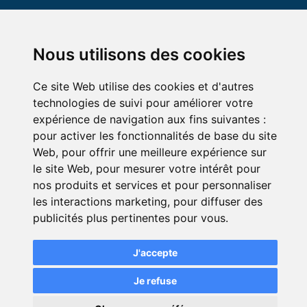
Nous utilisons des cookies
Ce site Web utilise des cookies et d'autres
technologies de suivi pour améliorer votre
expérience de navigation aux fins suivantes :
© Green-Opinion — Toute reproduction est interdite
pour activer les fonctionnalités de base du site
Web
,
pour offrir une meilleure expérience sur
Mentions légales
Conditions générales de services
le site Web
,
pour mesurer votre intérêt pour
Conditions générales d'utilisation pour les professionnels
nos produits et services et pour personnaliser
abonnés au service Green Opinion
les interactions marketing
,
pour diffuser des
Conditions générales d'utilisation de la page avis assurance
publicités plus pertinentes pour vous
.
Politique de protection de la vie privée
J'accepte
Modifier mes préférences de cookies
Je refuse