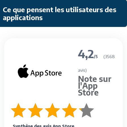
Ce que pensent les utilisateurs des
applications
4,2
(3568
/5
avis)
Note sur
l'App
Store
Synthèse des avis App Store