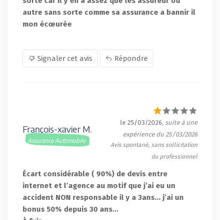
sorte car il y en a assez que les assureur ou
autre sans sorte comme sa assurance a bannir il
mon écœurée
Signaler cet avis
Répondre
le 25/03/2026
, suite à une
François-xavier M.
expérience du 25/03/2026
Assurance Automobile
Avis spontané, sans sollicitation
du professionnel
Écart considérable ( 90%) de devis entre
internet et l’agence au motif que j’ai eu un
accident NON responsable il y a 3ans… j’ai un
bonus 50% depuis 30 ans…