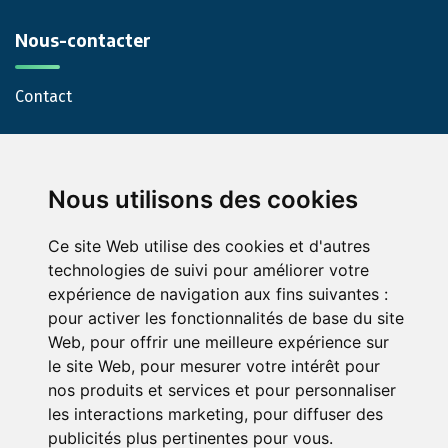
Nous-contacter
Contact
Nous utilisons des cookies
Ce site Web utilise des cookies et d'autres
technologies de suivi pour améliorer votre
expérience de navigation aux fins suivantes :
© Green-Opinion — Toute reproduction est interdite
pour activer les fonctionnalités de base du site
Mentions légales
Conditions générales de services
Web
,
pour offrir une meilleure expérience sur
Conditions générales d'utilisation pour les professionnels
le site Web
,
pour mesurer votre intérêt pour
abonnés au service Green Opinion
nos produits et services et pour personnaliser
les interactions marketing
,
pour diffuser des
Conditions générales d'utilisation de la page avis assurance
publicités plus pertinentes pour vous
.
Politique de protection de la vie privée