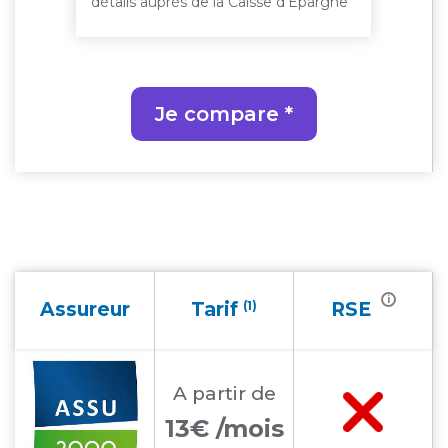
rgne
détails auprès de la Caisse d'Epargne
déta
Je compare *
i
Assureur
Tarif
(1)
RSE
A partir
de
13€ /mois