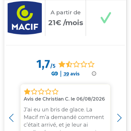
A partir
de
21€ /mois
1,7
/5
39
avis
i
Avis de Christian C. le 06/08/2026
Av
J’ai eu un bris de glace. La
Je
Macif m’a demandé comment
Ma
e
c’était arrivé, et je leur ai
au