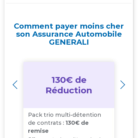
Comment payer moins cher
son Assurance Automobile
GENERALI
130€ de
on
3
Réduction
Pack trio multi-détention
35
de contrats :
130€ de
de
remise
Offr