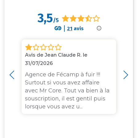
3,5
/5
21
avis
i
2
Avis de Jean Claude R. le
Av
31/07/2026
Re
L\
es
Agence de Fécamp à fuir !!!
Surtout si vous avez affaire
Av
avec Mr Core. Tout va bien à la
au
souscription, il est gentil puis
sc
lorsque vous avez u...
j'
je