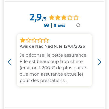
2,9
/5
8
avis
i
Avis de Nad Nad N. le 12/01/2026
Av
e
Je déconseille cette assurance.
As
Elle est beaucoup trop chère
pr
(environ 1 200 € de plus par an
ac
que mon assurance actuelle)
ri
pour des prestations ...
re
d