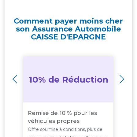
Comment payer moins cher
son Assurance Automobile
CAISSE D'EPARGNE
on
10% de Réduction
1
de 8
Remise de 10 % pour les
10 
véhicules propres
00
de
Offre soumise à conditions, plus de
Offr