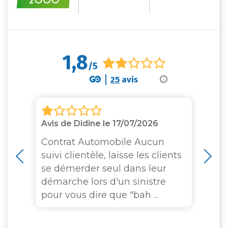
1,8
/5
25
avis
i
Avis de Didine le 17/07/2026
Av
i
Contrat Automobile Aucun
suivi clientèle, laisse les clients
se démerder seul dans leur
démarche lors d'un sinistre
pour vous dire que "bah ...