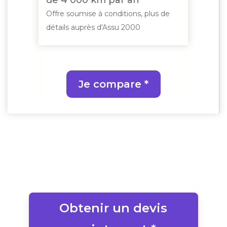
ats
de 4 000 km par an
mul
de
Offre soumise à conditions, plus de
Offr
détails auprès d'Assu 2000
déta
Je compare *
Obtenir un devis