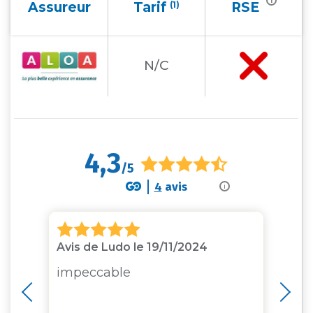
i
Assureur
Tarif
(1)
RSE
N/C
4,3
/5
4
avis
i
Avis de Ludo le 19/11/2024
Av
impeccable
Pr
de