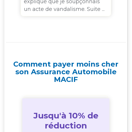
expliqué que je soupçonnais
mo
un acte de vandalisme. Suite ...
ex
la
Comment payer moins cher
son Assurance Automobile
MACIF
Jusqu'à 10% de
réduction