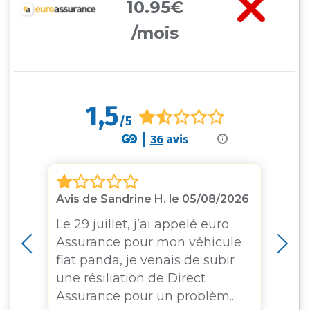
10.95€
/mois
1,5
/5
36
avis
i
Avis de Sandrine H. le 05/08/2026
Av
ce
Le 29 juillet, j’ai appelé euro
A 
Assurance pour mon véhicule
te
fiat panda, je venais de subir
de
une résiliation de Direct
pr
Assurance pour un problèm...
p