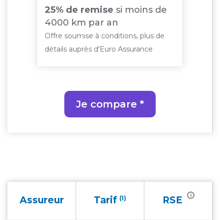
10
à
25% de remise
si moins de
sou
l
4000 km par an
con
de
Offre soumise à conditions, plus de
Offr
détails auprès d'Euro Assurance
déta
Je compare *
i
Assureur
Tarif
(1)
RSE