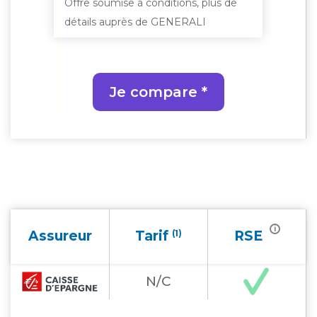
Offre soumise à conditions, plus de
dét
de
détails auprès de GENERALI
Je compare *
i
Assureur
Tarif
(1)
RSE
N/C