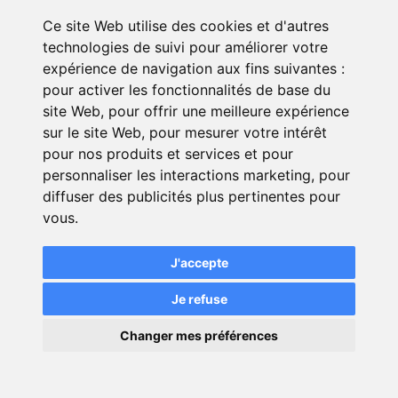
Ce site Web utilise des cookies et d'autres
La
batterie rechargeable
: les
technologies de suivi pour améliorer votre
batteries lithium-ion ont une
expérience de navigation aux fins suivantes :
espérance de vie réduite à moins
pour activer les fonctionnalités de base du
de 10 ans. En cas de panne, les
site Web
,
pour offrir une meilleure expérience
coûts de remplacement peuvent
sur le site Web
,
pour mesurer votre intérêt
vite devenir insurmontables.
pour nos produits et services et pour
Dans un premier temps, vérifiez
personnaliser les interactions marketing
,
pour
la durée de vie de la garantie
diffuser des publicités plus pertinentes pour
constructeur. En cas d’accident,
vous
.
elle ne s'applique pas,
l’assurance sur la batterie est
J'accepte
donc très importante.
Je refuse
Le chargeur ou
borne de
×
recharge
Changer mes préférences
.
💬
Une question ?
Le
câble de recharge
.