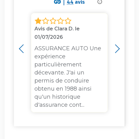
44
avis
i
Avis de Clara D. le
Avis d
01/07/2026
01/07
osé
ASSURANCE AUTO Une
Assur
 et
expérience
faut p
particulièrement
confi
oute
décevante. J'ai un
suivi
jours
permis de conduire
perso
obtenu en 1988 ainsi
la bal
qu'un historique
dans..
d'assurance cont...