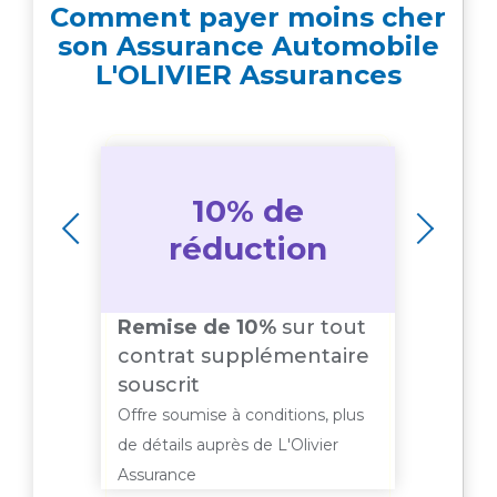
Comment payer moins cher
son Assurance Automobile
L'OLIVIER Assurances
10% de
s
réduction
Remise de 10%
sur tout
:
Offr
contrat supplémentaire
50€ 
souscrit
 plus
Offre 
Offre soumise à conditions, plus
er
de dét
de détails auprès de L'Olivier
Assur
Assurance