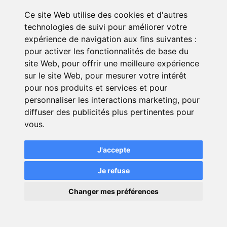
Envoyer
Ce site Web utilise des cookies et d'autres
technologies de suivi pour améliorer votre
expérience de navigation aux fins suivantes :
pour activer les fonctionnalités de base du
site Web
,
pour offrir une meilleure expérience
sur le site Web
,
pour mesurer votre intérêt
* Les tarifications proposées par les formulaires
pour nos produits et services et pour
sont gérées par nos partenaires.
Consultez tous
personnaliser les interactions marketing
,
pour
les détails à la page 6 de nos CGU de la page
diffuser des publicités plus pertinentes pour
avis assurance intitulée « Informations relatives
vous
.
aux services fournis par PEQS SASU et
administrés par des entreprises tierces »
.
J'accepte
(1)
Les tarifs présentés sont indiqués à titre
Je refuse
indicatif et représentent les prix minimums.
×
Changer mes préférences
💬
Une question ?