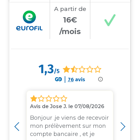
A partir
de
16€
/mois
1,3
/5
76
avis
i
Avis de Jose J. le 07/08/2026
Avis
Bonjour .je viens de recevoir
ATT
ais
mon prélèvement sur mon
Euro
compte bancaire , et je
véh