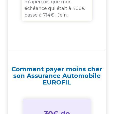
 une
m’aperçois que mon
202
ifs
échéance qui était à 406€
ret
passe à 714€ . Je n...
1383
Comment payer moins cher
son Assurance Automobile
EUROFIL
30€ de