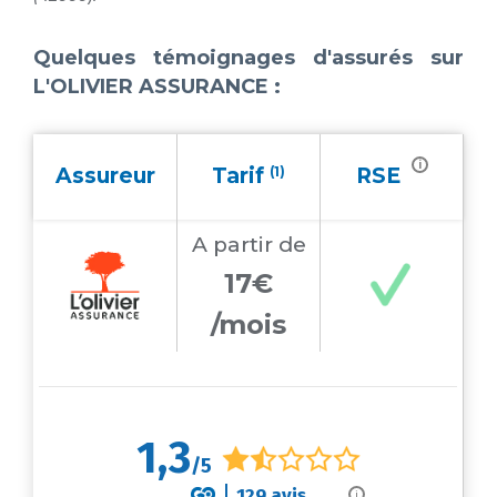
Quelques témoignages d'assurés sur
L'OLIVIER ASSURANCE
:
i
Assureur
Tarif
(1)
RSE
A partir
de
17€
/mois
1,3
/5
129
avis
i