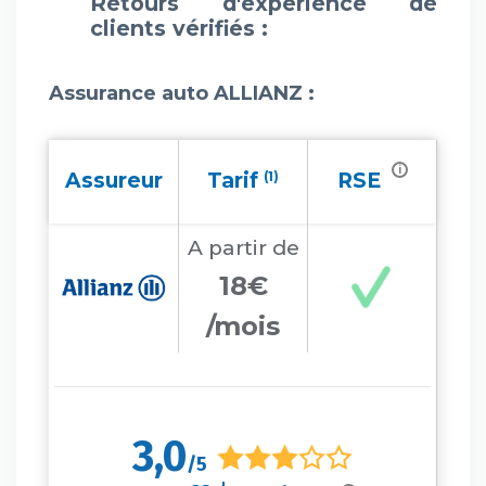
Retours d'expérience de
clients vérifiés :
Assurance auto ALLIANZ
:
i
Assureur
Tarif
(1)
RSE
A partir
de
18€
/mois
3,0
/5