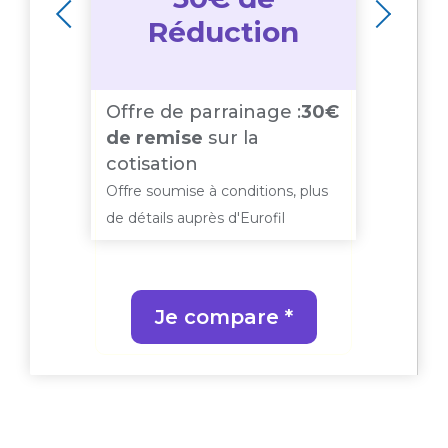
Réduction
Offre de parrainage :
30€
e
Offre
de remise
sur la
 ans
remi
cotisation
 plus
Offre 
Offre soumise à conditions, plus
de dét
de détails auprès d'Eurofil
Je compare *