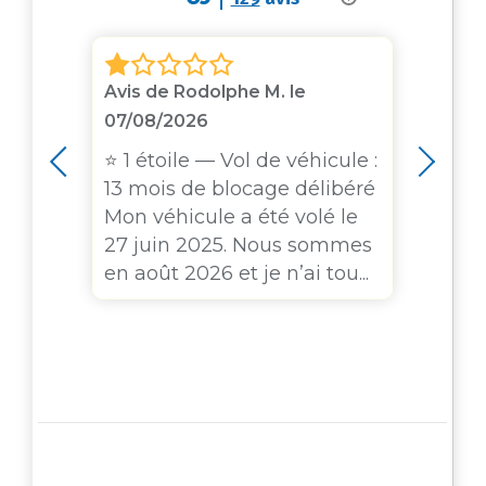
23
Avis de Rodolphe M. le
Avis
07/08/2026
 je
Serv
t
imp
⭐ 1 étoile — Vol de véhicule :
ver
tel
13 mois de blocage délibéré
pte
sini
Mon véhicule a été volé le
ouv
27 juin 2025. Nous sommes
(rep
en août 2026 et je n’ai tou...