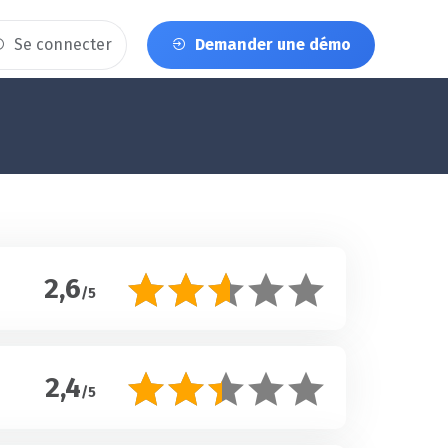
Se connecter
Demander une démo
2,6
/5
2,4
/5