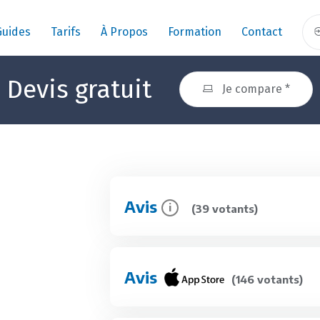
Guides
Tarifs
À Propos
Formation
Contact
Devis gratuit
Je compare *
Avis
i
(39 votants)
Avis
(146 votants)