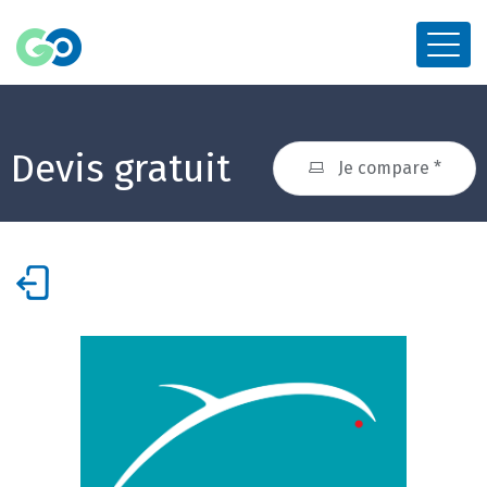
Devis gratuit
Je compare *