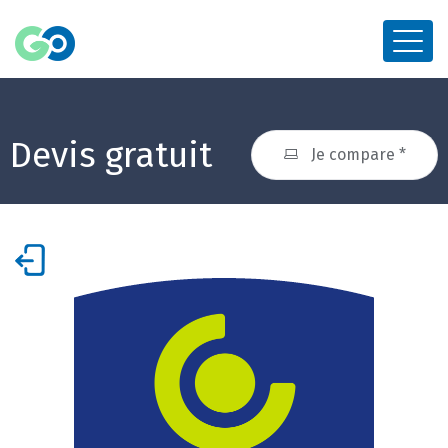
Devis gratuit
Je compare *