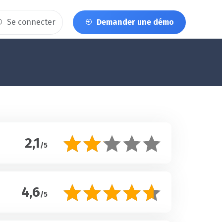
Se connecter
Demander une démo
2,1
/5
4,6
/5