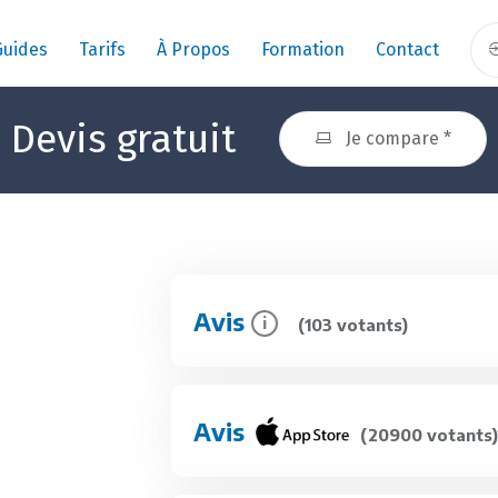
Guides
Tarifs
À Propos
Formation
Contact
Devis gratuit
Je compare *
Avis
i
(103 votants)
Avis
(20900 votants)