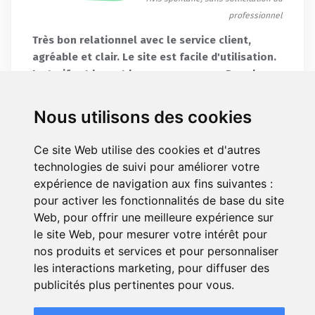
professionnel
Très bon relationnel avec le service client,
agréable et clair. Le site est facile d'utilisation.
Le tarif est bon et la marque connue. Pour le
moment c'est bon, à voir lors d'un sinistre.
Nous utilisons des cookies
Signaler cet avis
Répondre
Ce site Web utilise des cookies et d'autres
technologies de suivi pour améliorer votre
expérience de navigation aux fins suivantes :
En savoir plus sur le traitement des avis de cette page
pour activer les fonctionnalités de base du site
Web
,
pour offrir une meilleure expérience sur
le site Web
,
pour mesurer votre intérêt pour
Précédent
1
2
3
4
5
6
nos produits et services et pour personnaliser
7
8
Suivant
les interactions marketing
,
pour diffuser des
publicités plus pertinentes pour vous
.