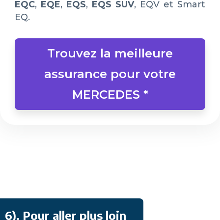
EQC
,
EQE
,
EQS
,
EQS SUV
, EQV et Smart
EQ.
Trouvez la meilleure
assurance pour votre
MERCEDES *
6)
. Pour aller plus loin