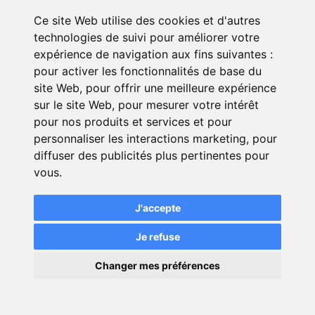
JEEP AVENGER électrique : quel est
Ce site Web utilise des cookies et d'autres
le prix de l'assurance auto ?
technologies de suivi pour améliorer votre
Plusieurs exemples de tarifs ainsi
expérience de navigation aux fins suivantes :
que des témoignages vérifiés
pour activer les fonctionnalités de base du
site Web
d'assurés.
,
pour offrir une meilleure expérience
sur le site Web
,
pour mesurer votre intérêt
Retrouvez les formules et garanties
pour nos produits et services et pour
proposées par la MAIF pour
personnaliser les interactions marketing
,
pour
l'assurance auto.
diffuser des publicités plus pertinentes pour
vous
.
Quel est le coût d'une assurance
auto pour une HONDA E NY1
J'accepte
électrique ? Découvrez de
nombreux exemples de prix
Je refuse
proposés par différents assureurs.
×
Changer mes préférences
💬
Une question ?