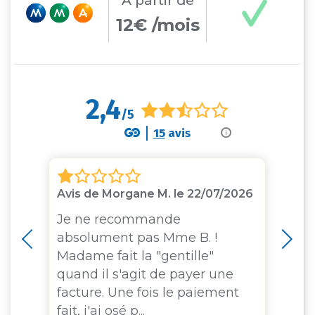
A partir
de
12€ /mois
2,4
/5
15
avis
i
Avis de Morgane M. le 22/07/2026
Av
i
Je ne recommande
C’
absolument pas Mme B. !
MM
Madame fait la "gentille"
ma
quand il s'agit de payer une
mi
facture. Une fois le paiement
de
fait, j'ai osé p...