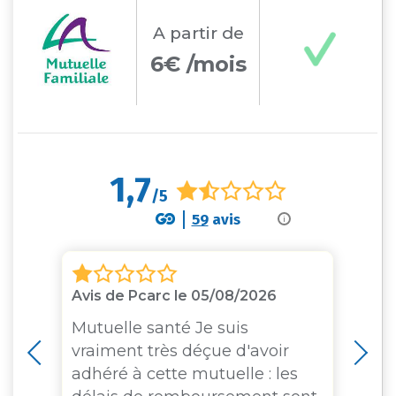
A partir
de
6€ /mois
1,7
/5
59
avis
i
Avis de Pcarc le 05/08/2026
Av
04
Mutuelle santé Je suis
vraiment très déçue d'avoir
Co
adhéré à cette mutuelle : les
20