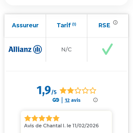
i
Assureur
Tarif
(1)
RSE
N/C
1,9
/5
12
avis
i
Avis de Chantal I. le 11/02/2026
Av