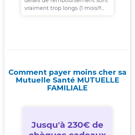
t
délais de remboursement sont
mu
vraiment trop longs (1 mois!!!...
fa
er
ré
Comment payer moins cher sa
Mutuelle Santé MUTUELLE
FAMILIALE
Jusqu'à 230€ de