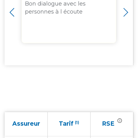
Bon dialogue avec les
Pl
personnes à l écoute
en
et
e
do
la
i
Assureur
Tarif
(1)
RSE