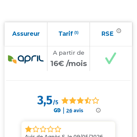
i
Assureur
Tarif
(1)
RSE
A partir
de
16€ /mois
3,5
/5
26
avis
i
Avis de Agnès S. le 09/05/2026
Av