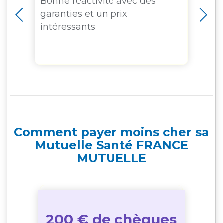
Bonne réactivité avec des
Vr
garanties et un prix
le
intéressants
in
...
Comment payer moins cher sa
Mutuelle Santé FRANCE
MUTUELLE
200 € de chèques