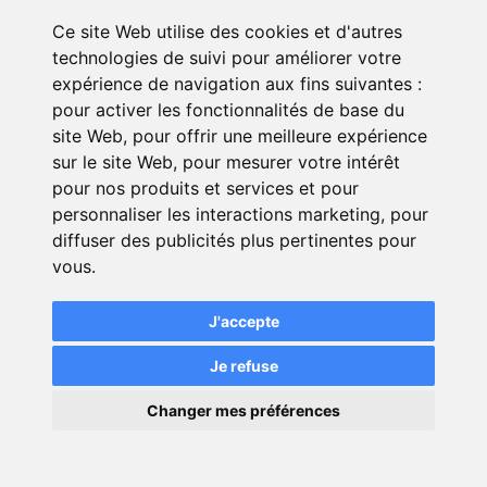
Ce site Web utilise des cookies et d'autres
Si ses revenus totaux correspondent
technologies de suivi pour améliorer votre
aux critères de la CSS, elle pourra
expérience de navigation aux fins suivantes :
bénéficier de la complémentaire
pour activer les fonctionnalités de base du
santé tout en conservant son
site Web
,
pour offrir une meilleure expérience
allocation.
sur le site Web
,
pour mesurer votre intérêt
pour nos produits et services et pour
personnaliser les interactions marketing
,
pour
diffuser des publicités plus pertinentes pour
vous
.
Je compare les mutuelles *
J'accepte
Je refuse
i
Assureur
Tarif
(1)
RSE
×
Changer mes préférences
💬
Une question ?
A partir
de