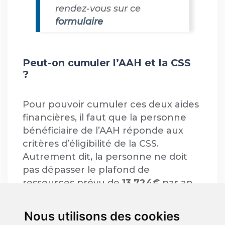
rendez-vous sur ce
formulaire
Peut-on cumuler l’AAH et la CSS
?
Pour pouvoir cumuler ces deux aides
financières, il faut que la personne
bénéficiaire de l’AAH réponde aux
critères d’éligibilité de la CSS.
Autrement dit, la personne ne doit
pas dépasser le plafond de
ressources prévu de
13 724€
par an
pour une personne seule en
comptant son allocation adulte
Nous utilisons des cookies
handicapé.