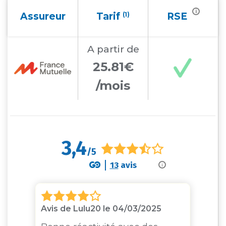
i
Assureur
Tarif
(1)
RSE
A partir
de
25.81€
/mois
3,4
/5
13
avis
i
Avis de Lulu20 le 04/03/2025
Av