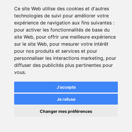
Ce site Web utilise des cookies et d'autres
technologies de suivi pour améliorer votre
expérience de navigation aux fins suivantes :
pour activer les fonctionnalités de base du
site Web
,
pour offrir une meilleure expérience
Comparez les assurances
sur le site Web
,
pour mesurer votre intérêt
pour nos produits et services et pour
gratuitement *
personnaliser les interactions marketing
,
pour
diffuser des publicités plus pertinentes pour
vous
.
J'accepte
Je refuse
×
Changer mes préférences
💬
Une question ?
Vous avez une autre question ? Un