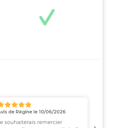
vis de Régine le 10/06/2026
Avis de Vé
Je souhaiterais remercier
Même cont