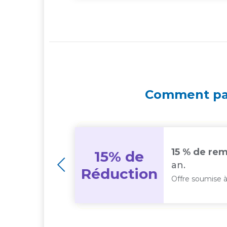
Comment pay
15 % de rem
15% de
an.
are *
Réduction
Offre soumise à