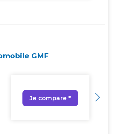
tomobile GMF
Jusqu
10% 
Je compare *
Remi