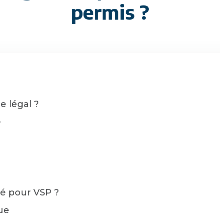
permis ?
e légal ?
e
té pour VSP ?
que