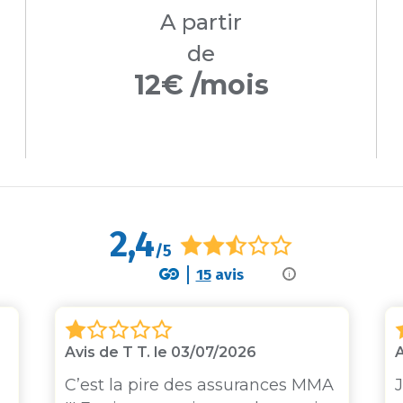
A partir
de
12€ /mois
2,4
/5
15
avis
i
Avis de T T. le 03/07/2026
A
C’est la pire des assurances MMA