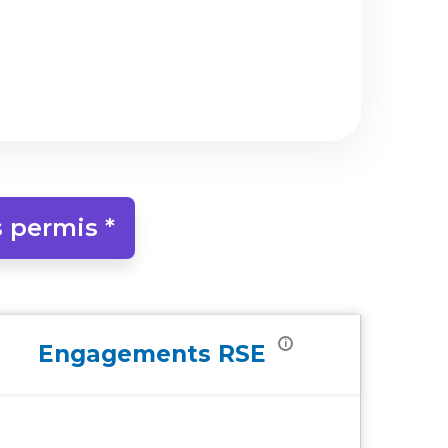
 permis *
i
Engagements
RSE