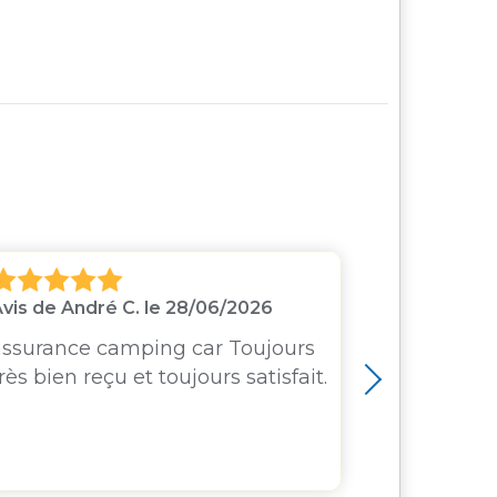
vis de André C. le 28/06/2026
Avis de Did
assurance camping car Toujours
Assuranc
rès bien reçu et toujours satisfait.