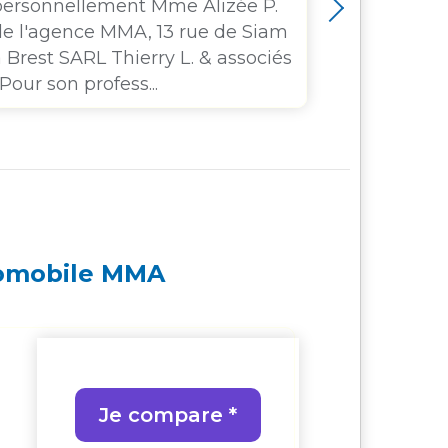
personnellement Mme Alizée P.
concurren
de l'agence MMA, 13 rue de Siam
l’offre an
 Brest SARL Thierry L. & associés
km rembo
 Pour son profess...
pour motif 
tomobile MMA
Je compare *