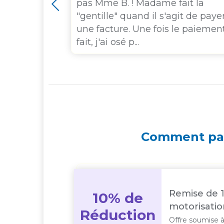
attractifs
pas Mme B. ! Madame fait la
ssurance.
"gentille" quand il s'agit de paye
devis en
une facture. Une fois le paiemen
fait, j'ai osé p...
Comment pay
Remise de 1
10% de
motorisatio
Réduction
Offre soumise à